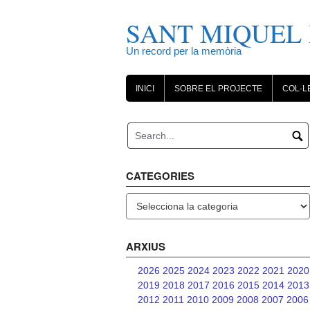
Skip
to
SANT MIQUEL 
content
Un record per la memòria
INICI
SOBRE EL PROJECTE
COL·L
CATEGORIES
Categories
ARXIUS
2026
2025
2024
2023
2022
2021
2020
2019
2018
2017
2016
2015
2014
2013
2012
2011
2010
2009
2008
2007
2006