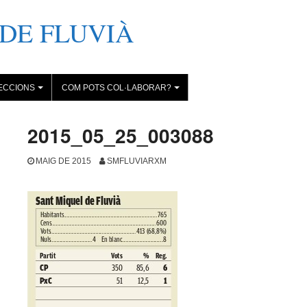
DE FLUVIÀ
ECCIONS
COM POTS COL·LABORAR?
+
+
2015_05_25_003088
MAIG DE 2015
SMFLUVIARXM