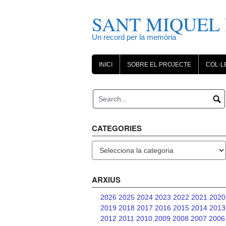
Skip
to
SANT MIQUEL 
content
Un record per la memòria
INICI
SOBRE EL PROJECTE
COL·L
CATEGORIES
Categories
ARXIUS
2026
2025
2024
2023
2022
2021
2020
2019
2018
2017
2016
2015
2014
2013
2012
2011
2010
2009
2008
2007
2006