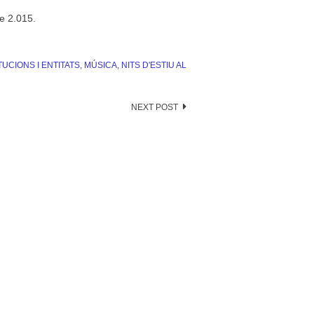
de 2.015.
TUCIONS I ENTITATS
,
MÚSICA
,
NITS D'ESTIU AL
NEXT POST