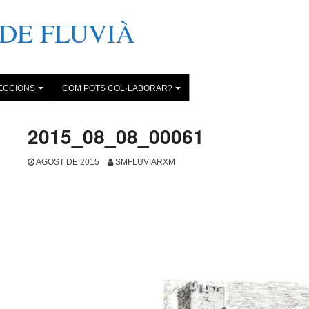
DE FLUVIÀ
ECCIONS
COM POTS COL·LABORAR?
+
+
2015_08_08_00061
AGOST DE 2015
SMFLUVIARXM