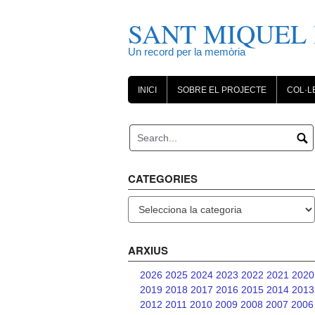
Skip
to
SANT MIQUEL 
content
Un record per la memòria
INICI
SOBRE EL PROJECTE
COL·L
CATEGORIES
Categories
ARXIUS
2026
2025
2024
2023
2022
2021
2020
2019
2018
2017
2016
2015
2014
2013
2012
2011
2010
2009
2008
2007
2006