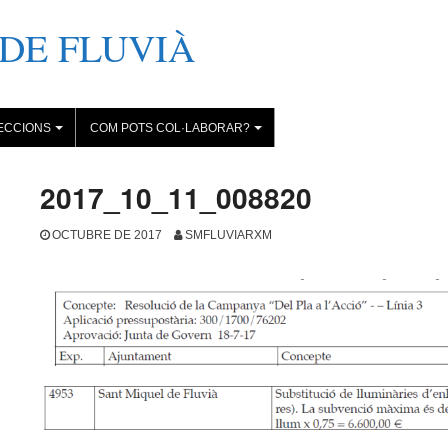
DE FLUVIÀ
ECCIONS
COM POTS COL·LABORAR?
+
+
2017_10_11_008820
OCTUBRE DE 2017
SMFLUVIARXM