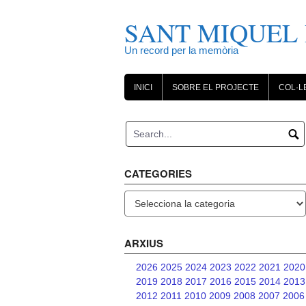
Skip
to
SANT MIQUEL 
content
Un record per la memòria
INICI
SOBRE EL PROJECTE
COL·L
CATEGORIES
Categories
ARXIUS
2026
2025
2024
2023
2022
2021
2020
2019
2018
2017
2016
2015
2014
2013
2012
2011
2010
2009
2008
2007
2006