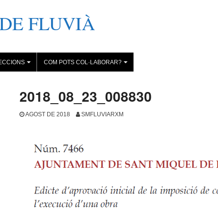
DE FLUVIÀ
ECCIONS
COM POTS COL·LABORAR?
+
+
2018_08_23_008830
AGOST DE 2018
SMFLUVIARXM