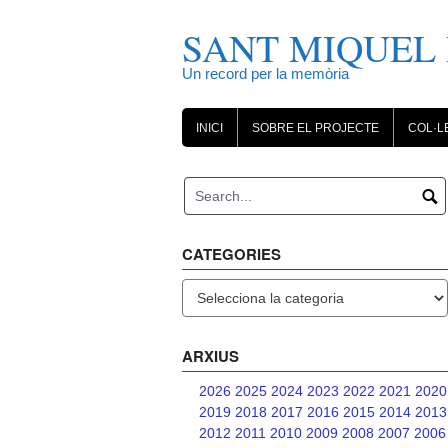
Skip
to
SANT MIQUEL 
content
Un record per la memòria
INICI
SOBRE EL PROJECTE
COL·L
CATEGORIES
Categories
ARXIUS
2026
2025
2024
2023
2022
2021
2020
2019
2018
2017
2016
2015
2014
2013
2012
2011
2010
2009
2008
2007
2006