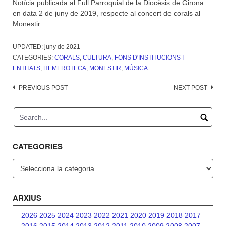
Notícia publicada al Full Parroquial de la Diocèsis de Girona
en data 2 de juny de 2019, respecte al concert de corals al
Monestir.
UPDATED:
juny de 2021
CATEGORIES:
CORALS
,
CULTURA
,
FONS D'INSTITUCIONS I
ENTITATS
,
HEMEROTECA
,
MONESTIR
,
MÚSICA
Post
PREVIOUS POST
NEXT POST
navigation
CATEGORIES
Categories
ARXIUS
2026
2025
2024
2023
2022
2021
2020
2019
2018
2017
2016
2015
2014
2013
2012
2011
2010
2009
2008
2007