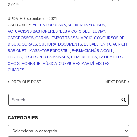
2.019.
UPDATED:
setembre de 2021
CATEGORIES:
ACTES POPULARS
,
ACTIVITATS SOCIALS
,
ACTUACIONS BASTONERES "ELS PICOTS DEL FLUVIÀ"
,
CAPGROSSOS
,
CARNS I EMBOTITS ASSUMPCIÓ
,
CONCURSOS DE
DIBUIX
,
CORALS
,
CULTURA
,
DOCUMENTS
,
EL BALL
,
ENRIC AURICH
RABIONET - MASSATGE ESPORTIU-
,
FARMÀCIA NÚRIA COLL
,
FESTES
,
FESTES PER LA MAINADA
,
HEMEROTECA
,
LA FIRA DELS
OFICIS
,
MONESTIR
,
MÚSICA
,
QUEVIURES MARIVÍ
,
VISITES
GUIADES
Post
PREVIOUS POST
NEXT POST
navigation
CATEGORIES
Categories