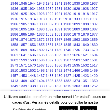
1946
1945
1944
1943
1942
1941
1940
1939
1938
1937
1936
1935
1934
1933
1932
1931
1930
1929
1928
1927
1926
1925
1924
1923
1922
1921
1920
1919
1918
1917
1916
1915
1914
1913
1912
1911
1910
1909
1908
1907
1906
1905
1904
1903
1902
1901
1900
1899
1898
1897
1896
1895
1894
1893
1892
1891
1890
1889
1888
1887
1886
1885
1884
1883
1882
1881
1880
1879
1878
1877
1876
1874
1873
1872
1871
1867
1865
1863
1860
1859
1858
1857
1856
1855
1851
1848
1845
1843
1840
1830
1825
1809
1806
1802
1781
1780
1746
1736
1733
1679
1661
1641
1636
1635
1633
1629
1627
1626
1621
1604
1602
1599
1598
1596
1592
1589
1587
1583
1582
1581
1573
1571
1570
1567
1558
1550
1543
1535
1532
1517
1510
1503
1502
1498
1495
1482
1474
1466
1465
1459
1457
1453
1448
1437
1433
1430
1427
1425
1423
1420
1413
1409
1407
1404
1398
1383
1382
1374
1351
1350
1349
1339
1338
1333
1326
1320
1315
1303
1300
1252
1210
1198
1165
1154
1125
1109
1096
1092
1088
1077
1076
1075
1068
1066
1045
Utilitzem cookies per oferir un millor servei i fer estadístiques de
dades d'ús. Per a més detalls pots consultar la nostra
Política de Cookies
.