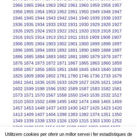
1966
1965
1964
1963
1962
1961
1960
1959
1958
1957
1956
1955
1954
1953
1952
1951
1950
1949
1948
1947
1946
1945
1944
1943
1942
1941
1940
1939
1938
1937
1936
1935
1934
1933
1932
1931
1930
1929
1928
1927
1926
1925
1924
1923
1922
1921
1920
1919
1918
1917
1916
1915
1914
1913
1912
1911
1910
1909
1908
1907
1906
1905
1904
1903
1902
1901
1900
1899
1898
1897
1896
1895
1894
1893
1892
1891
1890
1889
1888
1887
1886
1885
1884
1883
1882
1881
1880
1879
1878
1877
1876
1874
1873
1872
1871
1867
1865
1863
1860
1859
1858
1857
1856
1855
1851
1848
1845
1843
1840
1830
1825
1809
1806
1802
1781
1780
1746
1736
1733
1679
1661
1641
1636
1635
1633
1629
1627
1626
1621
1604
1602
1599
1598
1596
1592
1589
1587
1583
1582
1581
1573
1571
1570
1567
1558
1550
1543
1535
1532
1517
1510
1503
1502
1498
1495
1482
1474
1466
1465
1459
1457
1453
1448
1437
1433
1430
1427
1425
1423
1420
1413
1409
1407
1404
1398
1383
1382
1374
1351
1350
1349
1339
1338
1333
1326
1320
1315
1303
1300
1252
1210
1198
1165
1154
1125
1109
1096
1092
1088
1077
1076
1075
1068
1066
1045
Utilitzem cookies per oferir un millor servei i fer estadístiques de