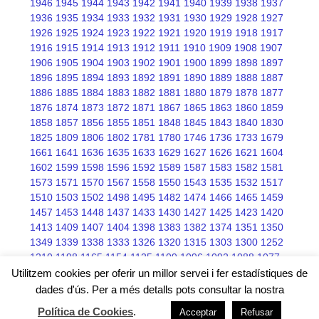
1946
1945
1944
1943
1942
1941
1940
1939
1938
1937
1936
1935
1934
1933
1932
1931
1930
1929
1928
1927
1926
1925
1924
1923
1922
1921
1920
1919
1918
1917
1916
1915
1914
1913
1912
1911
1910
1909
1908
1907
1906
1905
1904
1903
1902
1901
1900
1899
1898
1897
1896
1895
1894
1893
1892
1891
1890
1889
1888
1887
1886
1885
1884
1883
1882
1881
1880
1879
1878
1877
1876
1874
1873
1872
1871
1867
1865
1863
1860
1859
1858
1857
1856
1855
1851
1848
1845
1843
1840
1830
1825
1809
1806
1802
1781
1780
1746
1736
1733
1679
1661
1641
1636
1635
1633
1629
1627
1626
1621
1604
1602
1599
1598
1596
1592
1589
1587
1583
1582
1581
1573
1571
1570
1567
1558
1550
1543
1535
1532
1517
1510
1503
1502
1498
1495
1482
1474
1466
1465
1459
1457
1453
1448
1437
1433
1430
1427
1425
1423
1420
1413
1409
1407
1404
1398
1383
1382
1374
1351
1350
1349
1339
1338
1333
1326
1320
1315
1303
1300
1252
1210
1198
1165
1154
1125
1109
1096
1092
1088
1077
1076
1075
1068
1066
1045
Utilitzem cookies per oferir un millor servei i fer estadístiques de
dades d'ús. Per a més detalls pots consultar la nostra
Política de Cookies
.
Acceptar
Refusar
Free wordpress themes