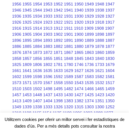
1956
1955
1954
1953
1952
1951
1950
1949
1948
1947
1946
1945
1944
1943
1942
1941
1940
1939
1938
1937
1936
1935
1934
1933
1932
1931
1930
1929
1928
1927
1926
1925
1924
1923
1922
1921
1920
1919
1918
1917
1916
1915
1914
1913
1912
1911
1910
1909
1908
1907
1906
1905
1904
1903
1902
1901
1900
1899
1898
1897
1896
1895
1894
1893
1892
1891
1890
1889
1888
1887
1886
1885
1884
1883
1882
1881
1880
1879
1878
1877
1876
1874
1873
1872
1871
1867
1865
1863
1860
1859
1858
1857
1856
1855
1851
1848
1845
1843
1840
1830
1825
1809
1806
1802
1781
1780
1746
1736
1733
1679
1661
1641
1636
1635
1633
1629
1627
1626
1621
1604
1602
1599
1598
1596
1592
1589
1587
1583
1582
1581
1573
1571
1570
1567
1558
1550
1543
1535
1532
1517
1510
1503
1502
1498
1495
1482
1474
1466
1465
1459
1457
1453
1448
1437
1433
1430
1427
1425
1423
1420
1413
1409
1407
1404
1398
1383
1382
1374
1351
1350
1349
1339
1338
1333
1326
1320
1315
1303
1300
1252
1210
1198
1165
1154
1125
1109
1096
1092
1088
1077
1076
1075
1068
1066
1045
Utilitzem cookies per oferir un millor servei i fer estadístiques de
dades d'ús. Per a més detalls pots consultar la nostra