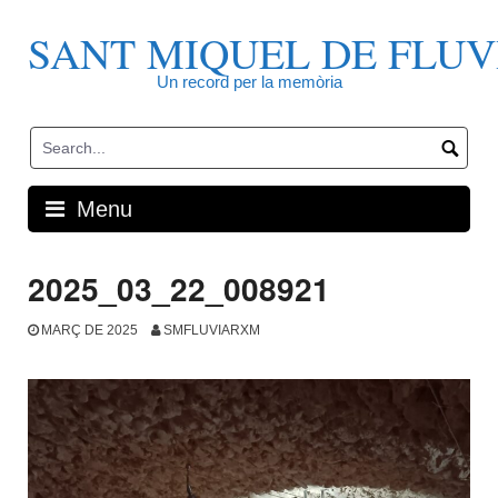
Skip
to
SANT MIQUEL DE FLUV
content
Un record per la memòria
Menu
2025_03_22_008921
MARÇ DE 2025
SMFLUVIARXM