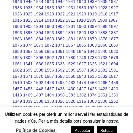
1946
1945
1944
1943
1942
1941
1940
1939
1938
1937
1936
1935
1934
1933
1932
1931
1930
1929
1928
1927
1926
1925
1924
1923
1922
1921
1920
1919
1918
1917
1916
1915
1914
1913
1912
1911
1910
1909
1908
1907
1906
1905
1904
1903
1902
1901
1900
1899
1898
1897
1896
1895
1894
1893
1892
1891
1890
1889
1888
1887
1886
1885
1884
1883
1882
1881
1880
1879
1878
1877
1876
1874
1873
1872
1871
1867
1865
1863
1860
1859
1858
1857
1856
1855
1851
1848
1845
1843
1840
1830
1825
1809
1806
1802
1781
1780
1746
1736
1733
1679
1661
1641
1636
1635
1633
1629
1627
1626
1621
1604
1602
1599
1598
1596
1592
1589
1587
1583
1582
1581
1573
1571
1570
1567
1558
1550
1543
1535
1532
1517
1510
1503
1502
1498
1495
1482
1474
1466
1465
1459
1457
1453
1448
1437
1433
1430
1427
1425
1423
1420
1413
1409
1407
1404
1398
1383
1382
1374
1351
1350
1349
1339
1338
1333
1326
1320
1315
1303
1300
1252
1210
1198
1165
1154
1125
1109
1096
1092
1088
1077
1076
1075
1068
1066
1045
Utilitzem cookies per oferir un millor servei i fer estadístiques de
dades d'ús. Per a més detalls pots consultar la nostra
Política de Cookies
.
Acceptar
Refusar
Free wordpress themes