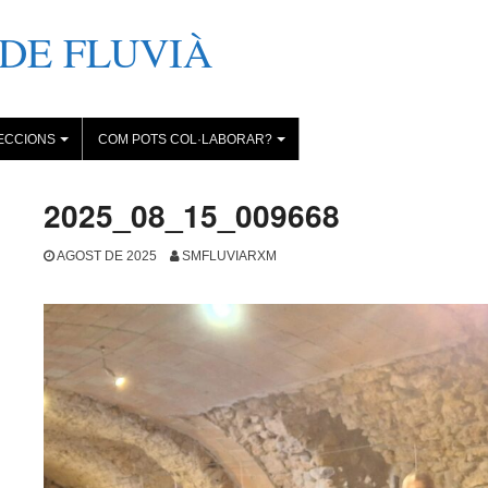
DE FLUVIÀ
ECCIONS
COM POTS COL·LABORAR?
+
+
2025_08_15_009668
AGOST DE 2025
SMFLUVIARXM