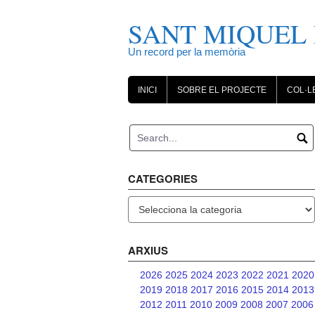
Skip
to
SANT MIQUEL 
content
Un record per la memòria
INICI
SOBRE EL PROJECTE
COL·L
CATEGORIES
Categories
ARXIUS
2026
2025
2024
2023
2022
2021
2020
2019
2018
2017
2016
2015
2014
2013
2012
2011
2010
2009
2008
2007
2006