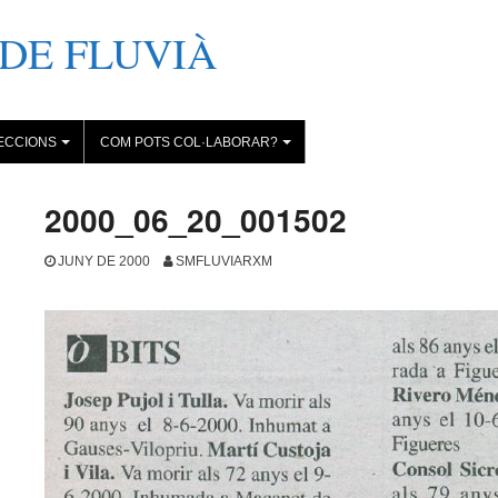
DE FLUVIÀ
ECCIONS
COM POTS COL·LABORAR?
+
+
2000_06_20_001502
JUNY DE 2000
SMFLUVIARXM