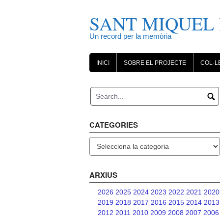
Skip
to
SANT MIQUEL 
content
Un record per la memòria
INICI
SOBRE EL PROJECTE
COL·L
CATEGORIES
Categories
ARXIUS
2026
2025
2024
2023
2022
2021
2020
2019
2018
2017
2016
2015
2014
2013
2012
2011
2010
2009
2008
2007
2006