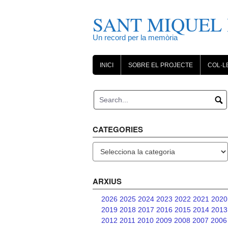
Skip
to
SANT MIQUEL 
content
Un record per la memòria
INICI
SOBRE EL PROJECTE
COL·L
CATEGORIES
Categories
ARXIUS
2026
2025
2024
2023
2022
2021
2020
2019
2018
2017
2016
2015
2014
2013
2012
2011
2010
2009
2008
2007
2006